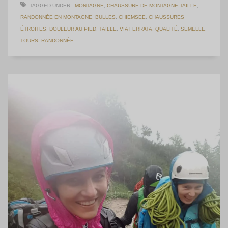
TAGGED UNDER :
MONTAGNE
,
CHAUSSURE DE MONTAGNE TAILLE
,
RANDONNÉE EN MONTAGNE
,
BULLES
,
CHIEMSEE
,
CHAUSSURES
ÉTROITES
,
DOULEUR AU PIED
,
TAILLE
,
VIA FERRATA
,
QUALITÉ
,
SEMELLE
,
TOURS
,
RANDONNÉE