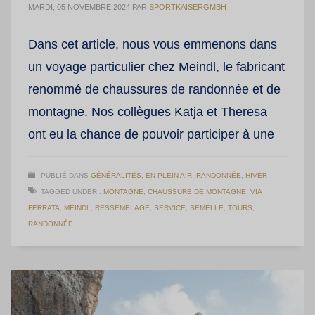
MARDI, 05 NOVEMBRE 2024
PAR
SPORTKAISERGMBH
Dans cet article, nous vous emmenons dans
un voyage particulier chez Meindl, le fabricant
renommé de chaussures de randonnée et de
montagne. Nos collègues Katja et Theresa
ont eu la chance de pouvoir participer à une
PUBLIÉ DANS
GÉNÉRALITÉS
,
EN PLEIN AIR
,
RANDONNÉE
,
HIVER
TAGGED UNDER :
MONTAGNE
,
CHAUSSURE DE MONTAGNE
,
VIA
FERRATA
,
MEINDL
,
RESSEMELAGE
,
SERVICE
,
SEMELLE
,
TOURS
,
RANDONNÉE