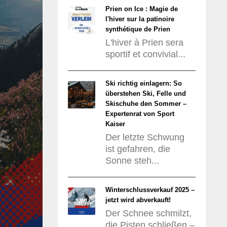
Prien on Ice : Magie de
l'hiver sur la patinoire
synthétique de Prien
L'hiver à Prien sera
sportif et convivial...
Ski richtig einlagern: So
überstehen Ski, Felle und
Skischuhe den Sommer –
Expertenrat von Sport
Kaiser
Der letzte Schwung
ist gefahren, die
Sonne steh...
Winterschlussverkauf 2025 –
jetzt wird abverkauft!
Der Schnee schmilzt,
die Pisten schließen –