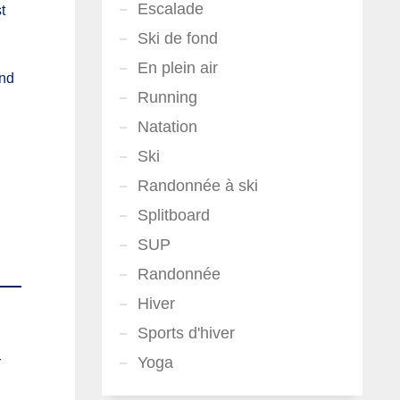
Escalade
t
Ski de fond
En plein air
und
Running
Natation
Ski
Randonnée à ski
Splitboard
SUP
Randonnée
Hiver
Sports d'hiver
Yoga
r