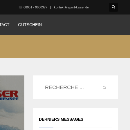
☏ 08051 - 9650377
kontakt@sport-kaiser.de
TACT
GUTSCHEIN
DERNIERS MESSAGES