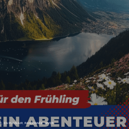
DE
,
EN PLEIN AIR
,
RANDONNÉE
,
HIVER