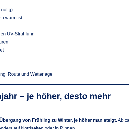
 nötig)
n warm ist
gen UV-Strahlung
ouren
et
ung, Route und Wetterlage
ahr – je höher, desto mehr
Übergang von Frühling zu Winter, je höher man steigt.
Ab ca
onders auf Nordseiten oder in Rinnen.