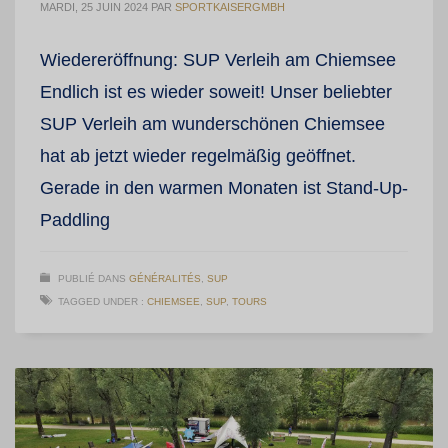
MARDI, 25 JUIN 2024
PAR
SPORTKAISERGMBH
Wiedereröffnung: SUP Verleih am Chiemsee
Endlich ist es wieder soweit! Unser beliebter
SUP Verleih am wunderschönen Chiemsee
hat ab jetzt wieder regelmäßig geöffnet.
Gerade in den warmen Monaten ist Stand-Up-
Paddling
PUBLIÉ DANS
GÉNÉRALITÉS
,
SUP
TAGGED UNDER :
CHIEMSEE
,
SUP
,
TOURS