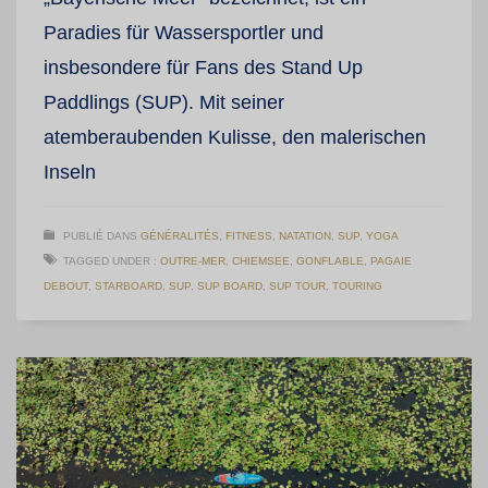
Paradies für Wassersportler und
insbesondere für Fans des Stand Up
Paddlings (SUP). Mit seiner
atemberaubenden Kulisse, den malerischen
Inseln
PUBLIÉ DANS
GÉNÉRALITÉS
,
FITNESS
,
NATATION
,
SUP
,
YOGA
TAGGED UNDER :
OUTRE-MER
,
CHIEMSEE
,
GONFLABLE
,
PAGAIE
DEBOUT
,
STARBOARD
,
SUP
,
SUP BOARD
,
SUP TOUR
,
TOURING