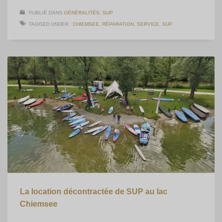
PUBLIÉ DANS
GÉNÉRALITÉS
,
SUP
TAGGED UNDER :
CHIEMSEE
,
RÉPARATION
,
SERVICE
,
SUP
La location décontractée de SUP au lac
Chiemsee