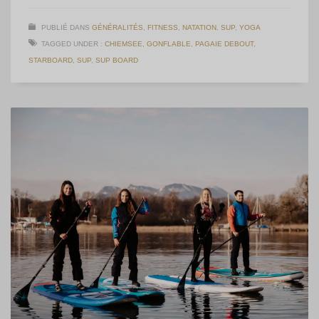
PUBLIÉ DANS
GÉNÉRALITÉS
,
FITNESS
,
NATATION
,
SUP
,
YOGA
TAGGED UNDER :
CHIEMSEE
,
GONFLABLE
,
PAGAIE DEBOUT
,
STARBOARD
,
SUP
,
SUP BOARD