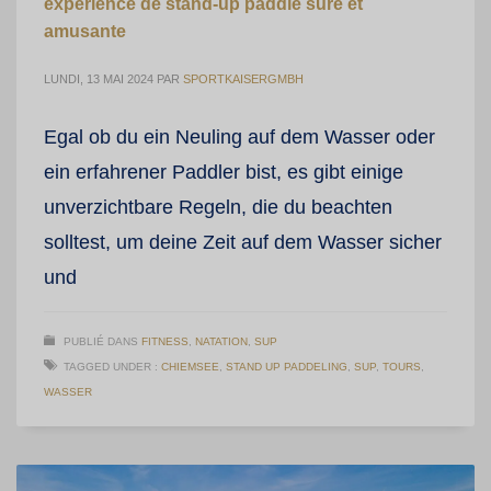
expérience de stand-up paddle sûre et
amusante
LUNDI, 13 MAI 2024
PAR
SPORTKAISERGMBH
Egal ob du ein Neuling auf dem Wasser oder
ein erfahrener Paddler bist, es gibt einige
unverzichtbare Regeln, die du beachten
solltest, um deine Zeit auf dem Wasser sicher
und
PUBLIÉ DANS
FITNESS
,
NATATION
,
SUP
TAGGED UNDER :
CHIEMSEE
,
STAND UP PADDELING
,
SUP
,
TOURS
,
WASSER