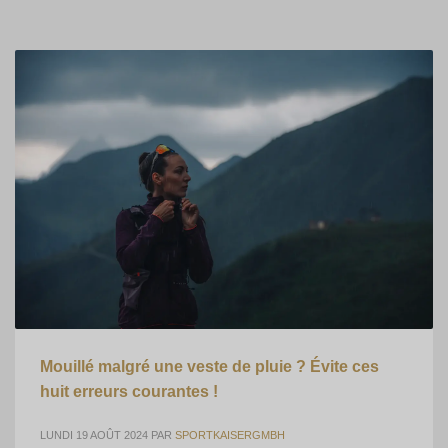
Mouillé malgré une veste de pluie ? Évite ces
huit erreurs courantes !
LUNDI 19 AOÛT 2024
PAR
SPORTKAISERGMBH