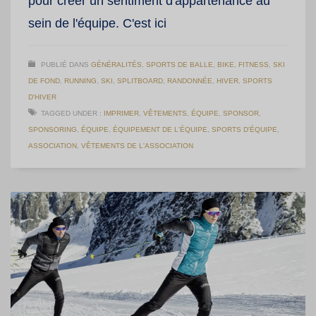
pour créer un sentiment d'appartenance au
sein de l'équipe. C'est ici
PUBLIÉ DANS
GÉNÉRALITÉS
,
SPORTS DE BALLE
,
BIKE
,
FITNESS
,
SKI
DE FOND
,
RUNNING
,
SKI
,
SPLITBOARD
,
RANDONNÉE
,
HIVER
,
SPORTS
D'HIVER
TAGGED UNDER :
IMPRIMER
,
VÊTEMENTS
,
ÉQUIPE
,
SPONSOR
,
SPONSORING
,
ÉQUIPE
,
ÉQUIPEMENT DE L'ÉQUIPE
,
SPORTS D'ÉQUIPE
,
ASSOCIATION
,
VÊTEMENTS DE L'ASSOCIATION