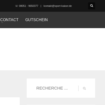
☏ 08051 - 9650377
kontakt@sport-kaiser.de
CONTACT
GUTSCHEIN