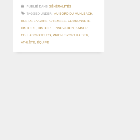
PUBLIÉ DANS
GÉNÉRALITÉS
TAGGED UNDER :
AU BORD DU MÜHLBACH
,
RUE DE LA GARE
,
CHIEMSEE
,
COMMUNAUTÉ
,
HISTOIRE
,
HISTOIRE
,
INNOVATION
,
KAISER
,
COLLABORATEURS
,
PRIEN
,
SPORT KAISER
,
ATHLÈTE
,
ÉQUIPE