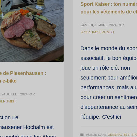
Sport Kaiser : ton numé
pour les vêtements de c
SAMEDI, 13 AVRIL 2024
PAR
SPORTKAISERGMBH
Dans le monde du spor
associatif, le bon équi
joue un rôle clé, non
e de Piesenhausen :
seulement pour amélior
n e-bike
performances, mais au
 24 JUILLET 2024
PAR
pour créer un sentimen
SERGMBH
d'appartenance au sei
l'équipe. C'est ici
ction Le
hausener Hochalm est
PUBLIÉ DANS
GÉNÉRALITÉS
,
SP
u caché dans les Alpes