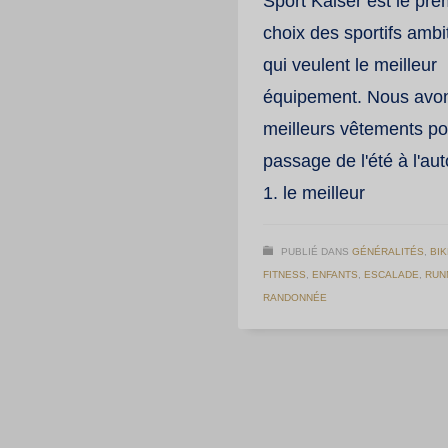
Sport Kaiser est le pre
choix des sportifs ambi
qui veulent le meilleur
équipement. Nous avon
meilleurs vêtements po
passage de l'été à l'au
1. le meilleur
PUBLIÉ DANS
GÉNÉRALITÉS
,
BIK
FITNESS
,
ENFANTS
,
ESCALADE
,
RUN
RANDONNÉE