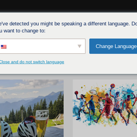
've detected you might be speaking a different language. D
E
SERVICE
ÉVÉNEMENTS
CARIERRE
BLOG
CON
u want to change to:
Change Language
Close and do not switch language