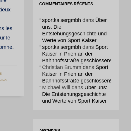
mier
COMMENTAIRES RÉCENTS
tieux
sportkaisergmbh
dans
Über
uns: Die
s les
Entstehungsgeschichte und
ur le
Werte von Sport Kaiser
tomne.
sportkaisergmbh
dans
Sport
Kaiser in Prien an der
Bahnhofsstraße geschlossen!
Christian Brumm
dans
Sport
Kaiser in Prien an der
E
,
Bahnhofsstraße geschlossen!
NING
,
Michael Will
dans
Über uns:
Die Entstehungsgeschichte
und Werte von Sport Kaiser
ARCHIVES