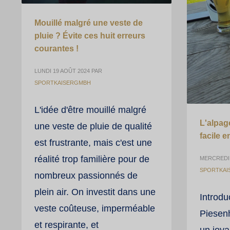
Mouillé malgré une veste de
pluie ? Évite ces huit erreurs
courantes !
LUNDI 19 AOÛT 2024
PAR
SPORTKAISERGMBH
L'idée d'être mouillé malgré
L'alpag
une veste de pluie de qualité
facile e
est frustrante, mais c'est une
réalité trop familière pour de
MERCREDI,
SPORTKAI
nombreux passionnés de
plein air. On investit dans une
Introdu
veste coûteuse, imperméable
Piesen
et respirante, et
un joya