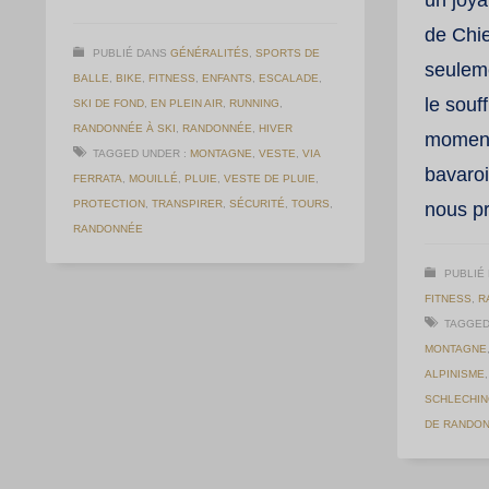
de Chi
PUBLIÉ DANS
GÉNÉRALITÉS
,
SPORTS DE
seulem
BALLE
,
BIKE
,
FITNESS
,
ENFANTS
,
ESCALADE
,
le souf
SKI DE FOND
,
EN PLEIN AIR
,
RUNNING
,
RANDONNÉE À SKI
,
RANDONNÉE
,
HIVER
moments
TAGGED UNDER :
MONTAGNE
,
VESTE
,
VIA
bavaroi
FERRATA
,
MOUILLÉ
,
PLUIE
,
VESTE DE PLUIE
,
PROTECTION
,
TRANSPIRER
,
SÉCURITÉ
,
TOURS
,
nous p
RANDONNÉE
PUBLIÉ
FITNESS
,
R
TAGGED
MONTAGNE
ALPINISME
SCHLECHI
DE RANDO