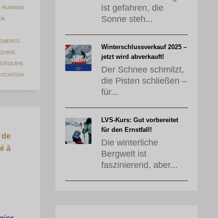
ist gefahren, die
,
RUNNING
,
Sonne steh...
ER
,
EMENTS
,
Winterschlussverkauf 2025 –
QUIPE
,
jetzt wird abverkauft!
D'ÉQUIPE
,
Der Schnee schmilzt,
SOCIATION
die Pisten schließen –
für...
LVS-Kurs: Gut vorbereitet
für den Ernstfall!
 de
Die winterliche
é à
Bergwelt ist
faszinierend, aber...