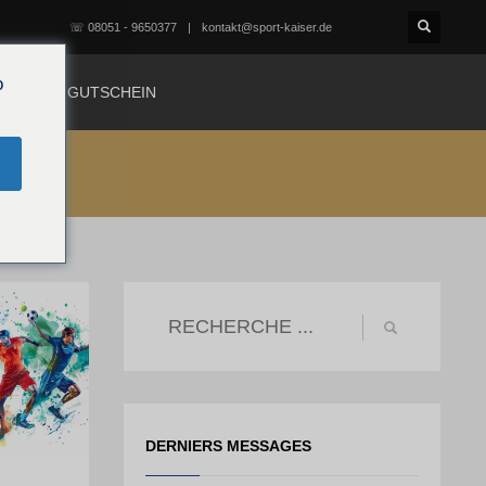
☏ 08051 - 9650377
kontakt@sport-kaiser.de
o
TACT
GUTSCHEIN
DERNIERS MESSAGES