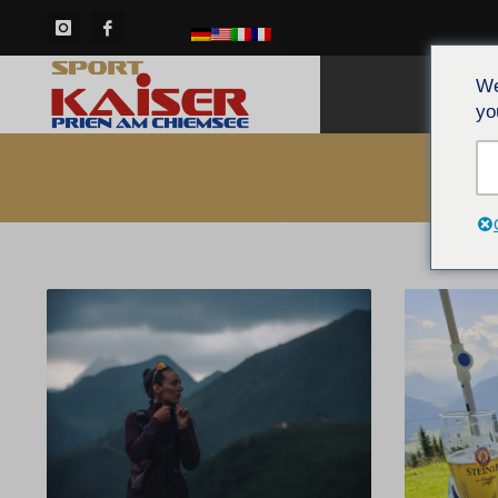
We
HOM
yo