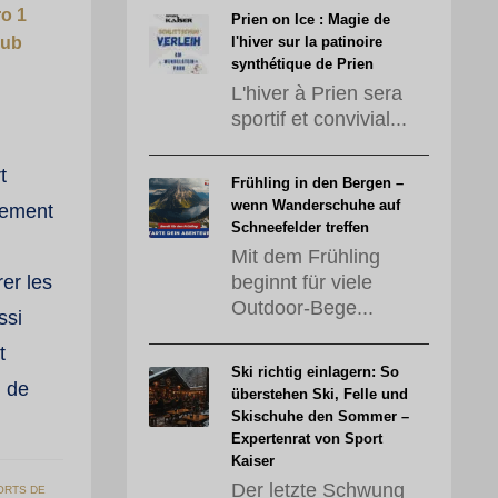
ro 1
Prien on Ice : Magie de
lub
l'hiver sur la patinoire
synthétique de Prien
L'hiver à Prien sera
sportif et convivial...
t
Frühling in den Bergen –
wenn Wanderschuhe auf
pement
Schneefelder treffen
Mit dem Frühling
er les
beginnt für viele
Outdoor-Bege...
ssi
t
Ski richtig einlagern: So
n de
überstehen Ski, Felle und
Skischuhe den Sommer –
Expertenrat von Sport
Kaiser
Der letzte Schwung
ORTS DE