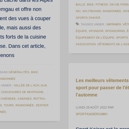
BALLE
,
BIKE
,
FITNESS
,
SKI DE FOND
emgau et offre non
SKI
,
SPLITBOARD
,
RANDONNÉE
,
HIV
ent des vues à couper
SPORTS D'HIVER
TAGGED UNDER :
IMPRIMER
,
VÊT
fle, mais aussi des
ÉQUIPE
,
SPONSOR
,
SPONSORING
,
É
 forts de la cuisine
ÉQUIPEMENT DE L'ÉQUIPE
,
SPORTS 
ASSOCIATION
,
VÊTEMENTS DE L'AS
se. Dans cet article,
renons
 DANS
GÉNÉRALITÉS
,
BIKE
,
ANDONNÉE
Les meilleurs vêtements
 UNDER :
VALLÉE DE L'ACH
,
ALM
,
sport pour passer de l'ét
,
CHAUSSURES DE MONTAGNE
,
l'automne
,
CHIEMSEE
,
CABANES
,
ROTTAU
,
NG
,
TOURS
,
RANDONNÉE
,
SENTIER
LUNDI 29 AOÛT 2022
PAR
NNÉE
SPORTKAISERGMBH