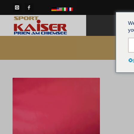
We
HOM
yo