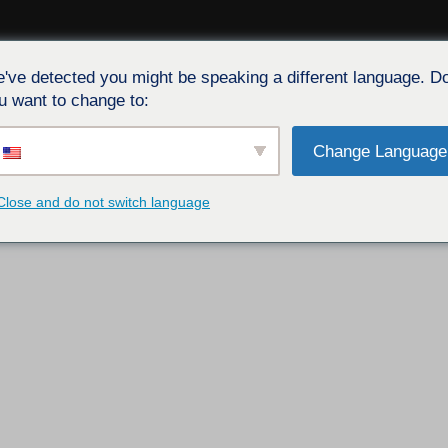
've detected you might be speaking a different language. D
E
SERVICE
ÉVÉNEMENTS
CARIERRE
BLOG
CON
u want to change to:
Change Language
Close and do not switch language