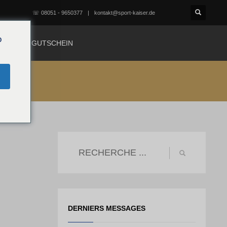
☏ 08051 - 9650377
kontakt@sport-kaiser.de
o
TACT
GUTSCHEIN
DERNIERS MESSAGES