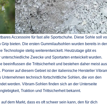
bares Accessoire für fast alle Sportschuhe. Diese Sohle soll vo
n Grip bieten. Die ersten Gummilaufsohlen wurden bereits in de
ie Technologie stetig weiterentwickelt. Heutzutage gibt es
r unterschiedliche Zwecke und Sportarten entwickelt wurden.
e beeinflussen die Trittsicherheit und bestehen daher meist aus
. Pionier auf diesem Gebiet ist der italienische Hersteller Vibra
s Unternehmen technisch fortschrittliche Sohlen, die von den
ndet werden. Vibram-Sohlen finden sich an der Unterseite
glebigkeit, Traktion und Trittsicherheit bekannt.
auf dem Markt, dass es oft schwer sein kann, den für dich