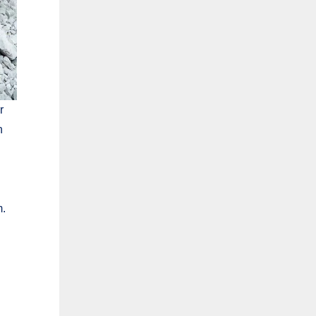
r
n
m.