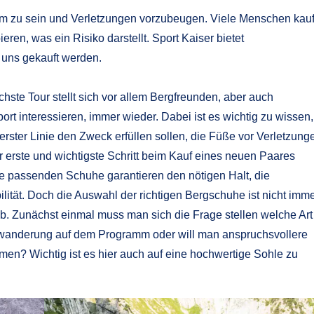
m zu sein und Verletzungen vorzubeugen. Viele Menschen kau
en, was ein Risiko darstellt. Sport Kaiser bietet
 uns gekauft werden.
hste Tour stellt sich vor allem Bergfreunden, aber auch
rt interessieren, immer wieder. Dabei ist es wichtig zu wissen,
erster Linie den Zweck erfüllen sollen, die Füße vor Verletzung
 erste und wichtigste Schritt beim Kauf eines neuen Paares
ie passenden Schuhe garantieren den nötigen Halt, die
lität. Doch die Auswahl der richtigen Bergschuhe ist nicht imm
b. Zunächst einmal muss man sich die Frage stellen welche Art
dwanderung auf dem Programm oder will man anspruchsvollere
immen? Wichtig ist es hier auch auf eine hochwertige Sohle zu