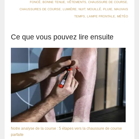
FONCÉ
,
BONNE TENUE
,
VÊTEMENTS
,
CHAUSSURE DE COURSE
,
CHAUSSURES DE COURSE
,
LUMIÈRE
,
NUIT
,
MOUILLÉ
,
PLUIE
,
MAUVAIS
TEMPS
,
LAMPE FRONTALE
,
MÉTÉO
Ce que vous pouvez lire ensuite
Notre analyse de la course : 5 étapes vers la chaussure de course
parfaite