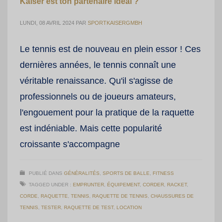
Kaiser est ton partenaire idéal ?
LUNDI, 08 AVRIL 2024
PAR
SPORTKAISERGMBH
Le tennis est de nouveau en plein essor ! Ces
dernières années, le tennis connaît une
véritable renaissance. Qu'il s'agisse de
professionnels ou de joueurs amateurs,
l'engouement pour la pratique de la raquette
est indéniable. Mais cette popularité
croissante s'accompagne
PUBLIÉ DANS
GÉNÉRALITÉS
,
SPORTS DE BALLE
,
FITNESS
TAGGED UNDER :
EMPRUNTER
,
ÉQUIPEMENT
,
CORDER
,
RACKET
,
CORDE
,
RAQUETTE
,
TENNIS
,
RAQUETTE DE TENNIS
,
CHAUSSURES DE
TENNIS
,
TESTER
,
RAQUETTE DE TEST
,
LOCATION