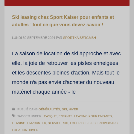
Ski leasing chez Sport Kaiser pour enfants et
adultes : tout ce que vous devez savoir !
LUNDI 30 SEPTEMBRE 2024
PAR
SPORTKAISERGMBH
La saison de location de ski approche et avec
elle, la joie de retrouver les pistes enneigées
et les descentes pleines d'action. Mais tout le
monde n'a pas envie d'acheter du nouveau
matériel chaque année - le
PUBLIÉ DANS
GÉNÉRALITÉS
,
SKI
,
HIVER
TAGGED UNDER :
CASQUE
,
ENFANTS
,
LEASING POUR ENFANTS
,
LEASING
,
EMPRUNTER
,
SERVICE
,
SKI
,
LOUER DES SKIS
,
SNOWBOARD
,
LOCATION
,
HIVER