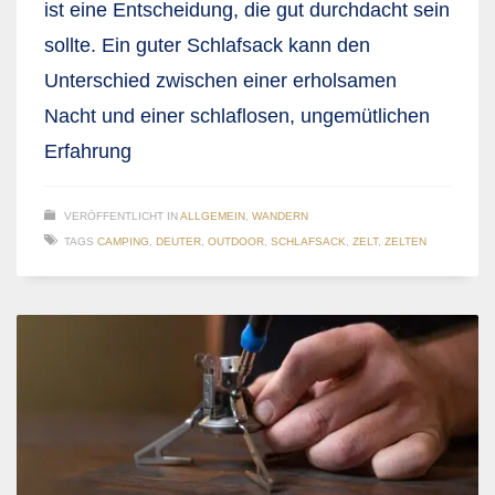
ist eine Entscheidung, die gut durchdacht sein
sollte. Ein guter Schlafsack kann den
Unterschied zwischen einer erholsamen
Nacht und einer schlaflosen, ungemütlichen
Erfahrung
VERÖFFENTLICHT IN
ALLGEMEIN
,
WANDERN
TAGS
CAMPING
,
DEUTER
,
OUTDOOR
,
SCHLAFSACK
,
ZELT
,
ZELTEN