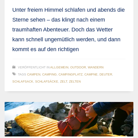
Unter freiem Himmel schlafen und abends die
Sterne sehen – das klingt nach einem
traumhaften Abenteuer. Doch das Wetter
kann schnell ungemütlich werden, und dann
kommt es auf den richtigen
VERÖFFENTLICHT IN
ALLGEMEIN
,
OUTDOOR
,
WANDERN
TAGS
CAMPEN
,
CAMPING
,
CAMPINGPLATZ
,
CAMPNE
,
DEUTER
,
SCHLAFSACK
,
SCHLAFSÄCKE
,
ZELT
,
ZELTEN