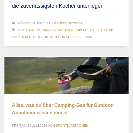
die zuverlässigsten Kocher unterliegen
VERÖFFENTLICHT IN
ALLGEMEIN
,
OUTDOOR
TAGS
CAMPING
,
CAMPING GAS
,
CAMPINGPLATZ
,
GAS
,
GASHERD
,
GASKOCHER
,
OUTDOOR
,
OUTDOOR KOCHER
,
PRIMUS
Alles, was du über Camping-Gas für Outdoor-
Abenteuer wissen musst
FREITAG, 12 JULI 2024
VON
SPORTKAISERGMBH