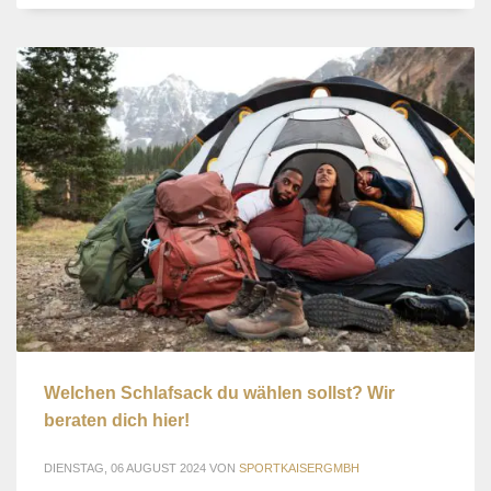
Welchen Schlafsack du wählen sollst? Wir
beraten dich hier!
DIENSTAG, 06 AUGUST 2024
VON
SPORTKAISERGMBH