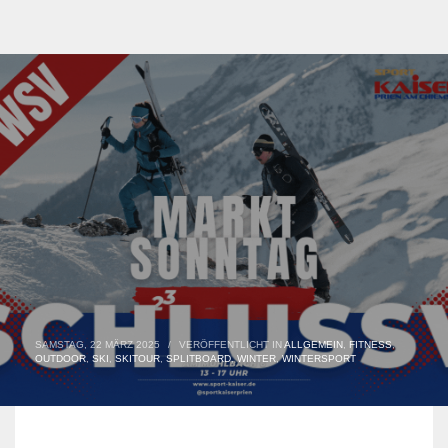
SAMSTAG, 22 MÄRZ 2025
/
VERÖFFENTLICHT IN
ALLGEMEIN
,
FITNESS
,
OUTDOOR
,
SKI
,
SKITOUR
,
SPLITBOARD
,
WINTER
,
WINTERSPORT