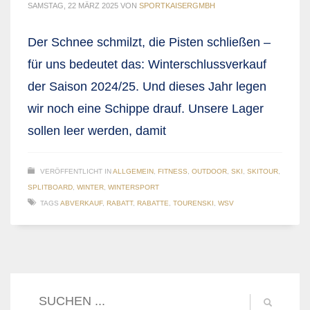
SAMSTAG, 22 MÄRZ 2025
VON
SPORTKAISERGMBH
Der Schnee schmilzt, die Pisten schließen –
für uns bedeutet das: Winterschlussverkauf
der Saison 2024/25. Und dieses Jahr legen
wir noch eine Schippe drauf. Unsere Lager
sollen leer werden, damit
VERÖFFENTLICHT IN
ALLGEMEIN
,
FITNESS
,
OUTDOOR
,
SKI
,
SKITOUR
,
SPLITBOARD
,
WINTER
,
WINTERSPORT
TAGS
ABVERKAUF
,
RABATT
,
RABATTE
,
TOURENSKI
,
WSV