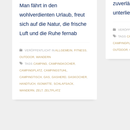
zuverl
Man fährt in den
unterli
wohlverdienten Urlaub, freut
sich auf die Natur, die frische
VERÖFF
Luft und die Ruhe fernab
TAGS
C
CAMPINGPL
OUTDOOR
,
VERÖFFENTLICHT IN
ALLGEMEIN
,
FITNESS
,
OUTDOOR
,
WANDERN
TAGS
CAMPING
,
CAMPINGKOCHER
,
CAMPINGPLATZ
,
CAMPINGSTUHL
,
CAMPINGTISCH
,
GAS
,
GASHERD
,
GASKOCHER
,
HANDTUCH
,
ISOMATTE
,
SCHLAFSACK
,
WANDERN
,
ZELT
,
ZELTPLATZ