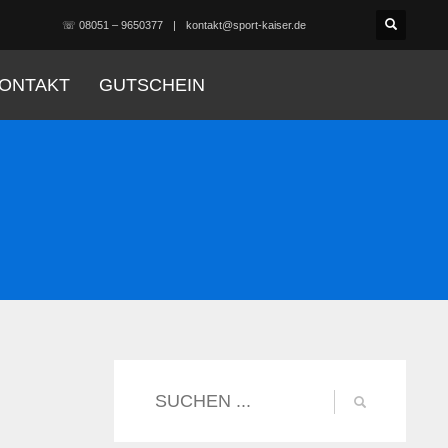
☏ 08051 – 9650377
kontakt@sport-kaiser.de
ONTAKT
GUTSCHEIN