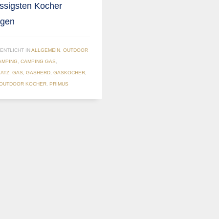
ässigsten Kocher
egen
ENTLICHT IN
ALLGEMEIN
,
OUTDOOR
AMPING
,
CAMPING GAS
,
ATZ
,
GAS
,
GASHERD
,
GASKOCHER
,
OUTDOOR KOCHER
,
PRIMUS