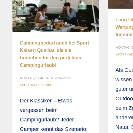
Lang le
Wartung
für ein
Campingbedarf auch bei Sport
MONTAG, 2
Kaiser: Qualität, die sie
SPORTKA
brauchen für den perfekten
Campingurlaub!
Als Ou
MONTAG, 12 AUGUST 2024
VON
wissen 
SPORTKAISERGMBH
guter u
Outdoor
Der Klassiker – Etwas
beim Z
vergessen beim
anderen
Campingurlaub? Jeder
Natur. 
Camper kennt das Szenario: