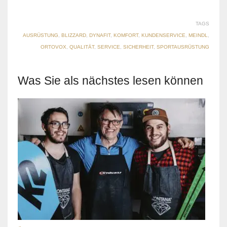
TAGS
AUSRÜSTUNG
,
BLIZZARD
,
DYNAFIT
,
KOMFORT
,
KUNDENSERVICE
,
MEINDL
,
ORTOVOX
,
QUALITÄT
,
SERVICE
,
SICHERHEIT
,
SPORTAUSRÜSTUNG
Was Sie als nächstes lesen können