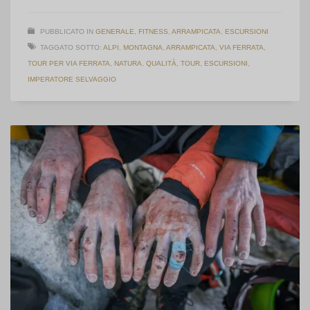
PUBBLICATO IN
GENERALE
,
FITNESS
,
ARRAMPICATA
,
ESCURSIONI
TAGGATO SOTTO:
ALPI
,
MONTAGNA
,
ARRAMPICATA
,
VIA FERRATA
,
TOUR PER VIA FERRATA
,
NATURA
,
QUALITÀ
,
TOUR
,
ESCURSIONI
,
IMPERATORE SELVAGGIO