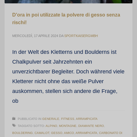
D'ora in poi utilizzate la polvere di gesso senza
rischi!
MERCOLEDÌ, 17 APRILE 2024
DA
SPORTKAISERGMBH
In der Welt des Kletterns und Boulderns ist
Chalkpulver seit Jahrzehnten ein
unverzichtbarer Begleiter. Doch während viele
Kletterer nicht ohne das weiße Pulver
auskommen, stellen sich andere die Frage,
ob
PUBBLICATO IN
GENERALE
,
FITNESS
,
ARRAMPICATA
TAGGATO SOTTO:
ALPINO
,
MONTAGNE
,
DIAMANTE NERO
,
BOULDERING
,
CAMALOT
,
GESSO
,
AMICO
,
ARRAMPICATA
,
CARBONATO DI