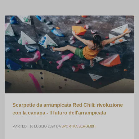
Scarpette da arrampicata Red Chili: rivoluzione
con la canapa - Il futuro dell'arrampicata
MARTEDÌ, 16 LUGLIO 2024
DA
SPORTKAISERGMBH