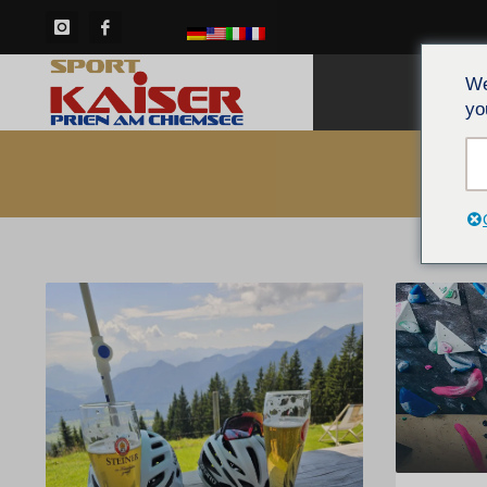
We
CAS
yo