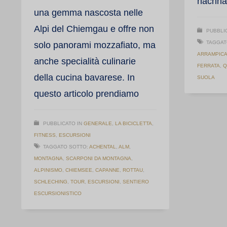
nachhal
una gemma nascosta nelle
Alpi del Chiemgau e offre non
PUBBLI
TAGGAT
solo panorami mozzafiato, ma
ARRAMPICA
anche specialità culinarie
FERRATA
,
Q
della cucina bavarese. In
SUOLA
questo articolo prendiamo
PUBBLICATO IN
GENERALE
,
LA BICICLETTA
,
FITNESS
,
ESCURSIONI
TAGGATO SOTTO:
ACHENTAL
,
ALM
,
MONTAGNA
,
SCARPONI DA MONTAGNA
,
ALPINISMO
,
CHIEMSEE
,
CAPANNE
,
ROTTAU
,
SCHLECHING
,
TOUR
,
ESCURSIONI
,
SENTIERO
ESCURSIONISTICO