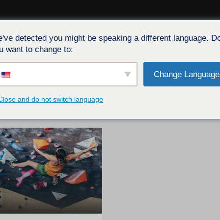
've detected you might be speaking a different language. D
A
SERVIZIO
EVENTI
CARTONE
BLOG
CONTATT
u want to change to:
Change Language
Close and do not switch language