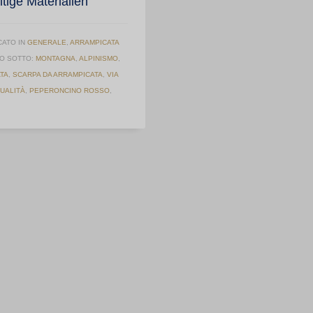
tige Materialien
CATO IN
GENERALE
,
ARRAMPICATA
O SOTTO:
MONTAGNA
,
ALPINISMO
,
TA
,
SCARPA DA ARRAMPICATA
,
VIA
UALITÀ
,
PEPERONCINO ROSSO
,