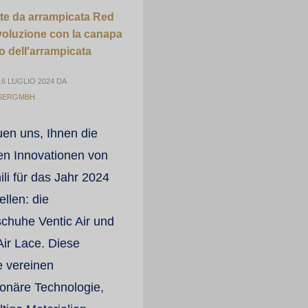
te da arrampicata Red
rivoluzione con la canapa
uro dell'arrampicata
16 LUGLIO 2024
DA
SERGMBH
uen uns, Ihnen die
en Innovationen von
li für das Jahr 2024
ellen: die
schuhe Ventic Air und
Air Lace. Diese
e vereinen
ionäre Technologie,