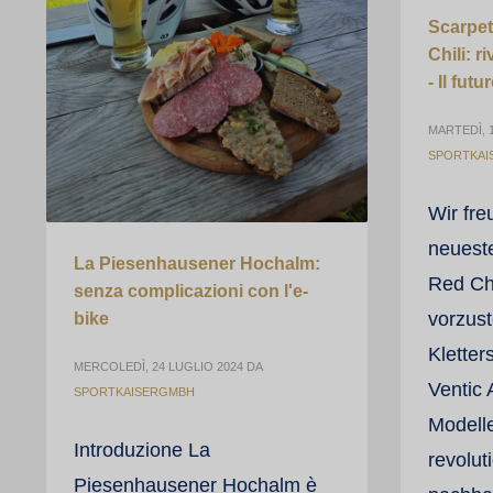
Scarpet
Chili: 
- Il fut
MARTEDÌ, 
SPORTKAI
Wir fre
neuest
La Piesenhausener Hochalm:
Red Chi
senza complicazioni con l'e-
vorzust
bike
Kletter
MERCOLEDÌ, 24 LUGLIO 2024
DA
Ventic 
SPORTKAISERGMBH
Modell
Introduzione La
revolut
Piesenhausener Hochalm è