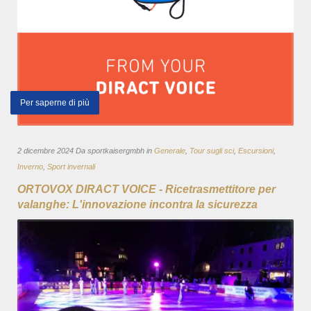
Per saperne di più
2 dicembre 2024 Da sportkaisergmbh in
Generale
,
Tour sugli sci
,
Escursioni
,
Inverno
,
Sport invernali
ORTOVOX DIRACT VOICE - Ricetrasmettitore per
valanghe: L'innovazione incontra la sicurezza