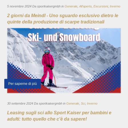
5 novembre 2024 Da sportkaisergmbh in
Generale
,
All'aperto
,
Escursioni
,
Inverno
2 giorni da Meindl - Uno sguardo esclusivo dietro le
quinte della produzione di scarpe tradizionali
Per saperne di più
30 settembre 2024 Da sportkaisergmbh in
Generale
,
Sci
,
Inverno
Leasing sugli sci allo Sport Kaiser per bambini e
adulti: tutto quello che c'è da sapere!