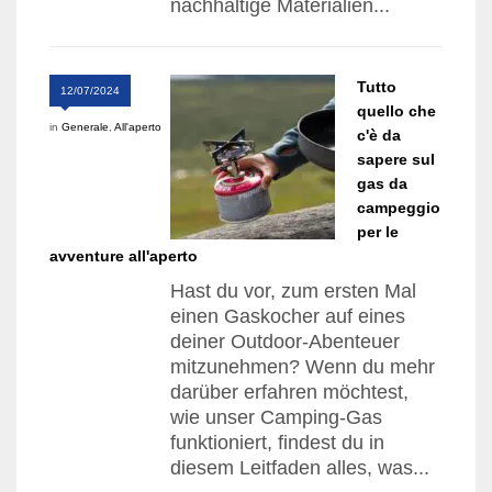
nachhaltige Materialien...
Tutto
12/07/2024
quello che
in
Generale
,
All'aperto
c'è da
sapere sul
gas da
campeggio
per le
avventure all'aperto
Hast du vor, zum ersten Mal
einen Gaskocher auf eines
deiner Outdoor-Abenteuer
mitzunehmen? Wenn du mehr
darüber erfahren möchtest,
wie unser Camping-Gas
funktioniert, findest du in
diesem Leitfaden alles, was...