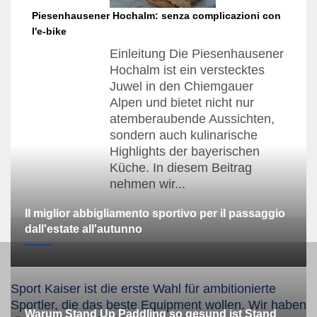
Piesenhausener Hochalm: senza complicazioni con
l'e-bike
Einleitung Die Piesenhausener
Hochalm ist ein verstecktes
Juwel in den Chiemgauer
Alpen und bietet nicht nur
atemberaubende Aussichten,
sondern auch kulinarische
Highlights der bayerischen
Küche. In diesem Beitrag
nehmen wir...
Il miglior abbigliamento sportivo per il passaggio
dall'estate all'autunno
Sport Kaiser ist die erste Wahl für ambitionierte
Sportler, die das beste Equipment wollen. Wir haben
Warum Stand Up Paddling so gesund ist Stand