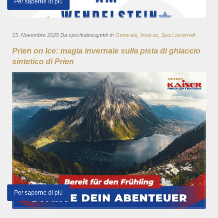
Per saperne di più
15. Novembre 2025 Da sportkaisergmbh in
Generale
,
Inverno
,
Sport invernali
Prien on Ice: magia invernale sulla pista di ghiaccio
sintetico di Prien
Per saperne di più