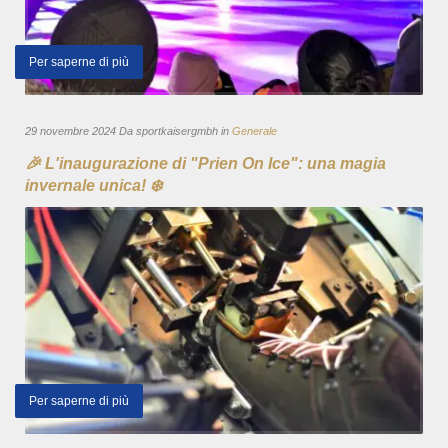
Per saperne di più
29 novembre 2024 Da sportkaisergmbh in
Generale
🎉 L'inaugurazione di "Prien On Ice": una magia
invernale unica! ❄️
Per saperne di più