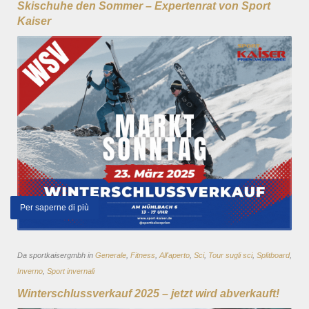
Skischuhe den Sommer – Expertenrat von Sport
Kaiser
Per saperne di più
Da sportkaisergmbh in
Generale
,
Fitness
,
All'aperto
,
Sci
,
Tour sugli sci
,
Splitboard
,
Inverno
,
Sport invernali
Winterschlussverkauf 2025 – jetzt wird abverkauft!