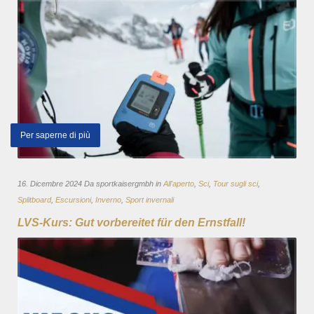
Per saperne di più
16. Dicembre 2024 Da sportkaisergmbh in
All'aperto
,
Sci
,
Tour sugli sci
,
Splitboard
,
Escursioni
,
Inverno
,
Sport invernali
LVS-Kurs: Gut vorbereitet für den Ernstfall!