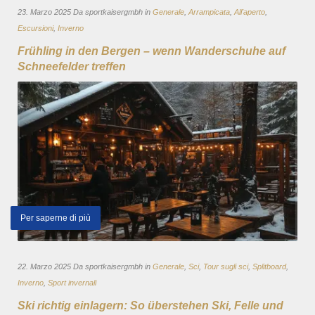
23. Marzo 2025 Da sportkaisergmbh in
Generale
,
Arrampicata
,
All'aperto
,
Escursioni
,
Inverno
Frühling in den Bergen – wenn Wanderschuhe auf
Schneefelder treffen
Per saperne di più
22. Marzo 2025 Da sportkaisergmbh in
Generale
,
Sci
,
Tour sugli sci
,
Splitboard
,
Inverno
,
Sport invernali
Ski richtig einlagern: So überstehen Ski, Felle und