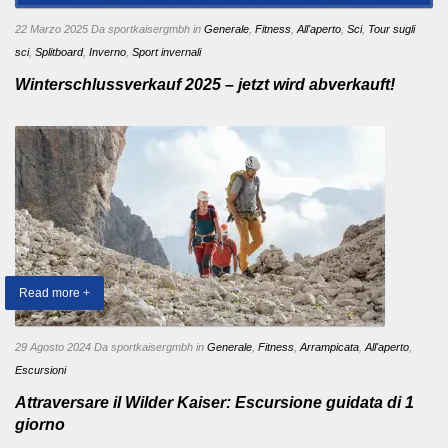
22 Marzo 2025
Da sportkaisergmbh
in
Generale
,
Fitness
,
All'aperto
,
Sci
,
Tour sugli
sci
,
Splitboard
,
Inverno
,
Sport invernali
Winterschlussverkauf 2025 – jetzt wird abverkauft!
Read more +
29 Agosto 2024
Da sportkaisergmbh
in
Generale
,
Fitness
,
Arrampicata
,
All'aperto
,
Escursioni
Attraversare il Wilder Kaiser: Escursione guidata di 1
giorno