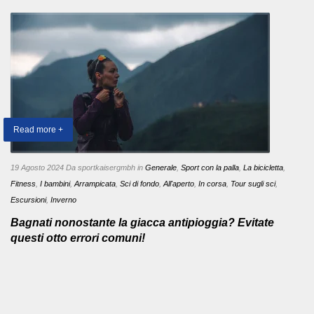
Read more +
19 Agosto 2024
Da sportkaisergmbh
in
Generale
,
Sport con la palla
,
La bicicletta
,
Fitness
,
I bambini
,
Arrampicata
,
Sci di fondo
,
All'aperto
,
In corsa
,
Tour sugli sci
,
Escursioni
,
Inverno
Bagnati nonostante la giacca antipioggia? Evitate
questi otto errori comuni!