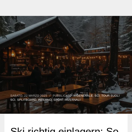
SABATO, 22 MARZO 2025
/
PUBBLICATO IN
GENERALE
,
SCI
,
TOUR SUGLI
SCI
,
SPLITBOARD
,
INVERNO
,
SPORT INVERNALI
Ski richtig einlagern: So