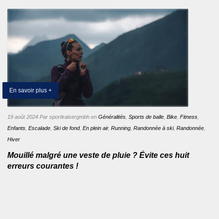
En savoir plus +
19 août 2024
Par sportkaisergmbh
en
Généralités
,
Sports de balle
,
Bike
,
Fitness
,
Enfants
,
Escalade
,
Ski de fond
,
En plein air
,
Running
,
Randonnée à ski
,
Randonnée
,
Hiver
Mouillé malgré une veste de pluie ? Évite ces huit
erreurs courantes !