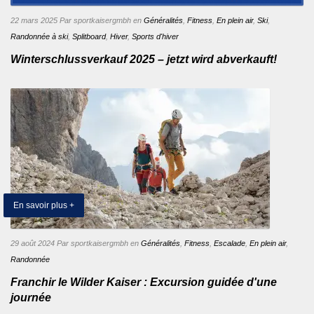
22 mars 2025
Par sportkaisergmbh
en
Généralités
,
Fitness
,
En plein air
,
Ski
,
Randonnée à ski
,
Splitboard
,
Hiver
,
Sports d'hiver
Winterschlussverkauf 2025 – jetzt wird abverkauft!
En savoir plus +
29 août 2024
Par sportkaisergmbh
en
Généralités
,
Fitness
,
Escalade
,
En plein air
,
Randonnée
Franchir le Wilder Kaiser : Excursion guidée d'une
journée