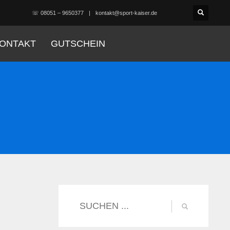
☏ 08051 – 9650377
kontakt@sport-kaiser.de
ONTAKT
GUTSCHEIN