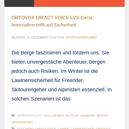
ORTOVOX DIRACT VOICE LVS-Gerät:
Innovation trifft auf Sicherheit
MONTAG, 02 DEZEMBER 2024
VON
SPORTKAISERGMBH
Die Berge faszinieren und fordern uns. Sie
bieten unvergessliche Abenteuer, bergen
jedoch auch Risiken. Im Winter ist die
Lawinensicherheit für Freerider,
Skitourengeher und Alpinisten essenziell. In
solchen Szenarien ist das
VERÖFFENTLICHT IN
ALLGEMEIN
,
SKITOUR
,
WANDERN
,
WINTER
,
WINTERSPORT
TAGS
BERG
,
DIRACT VOICE
,
LAWINE
,
LAWINENSONDE
,
ORTOVOX
,