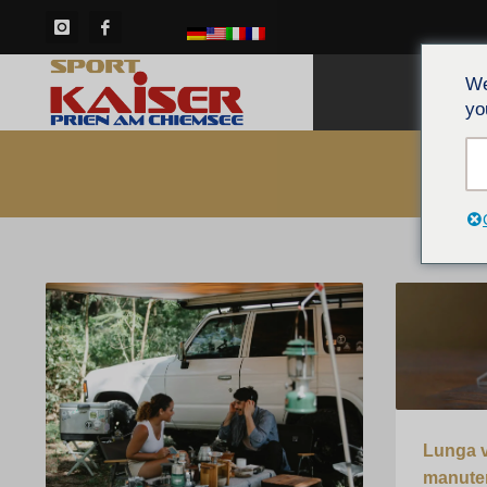
We
CAS
yo
Lunga vi
manuten