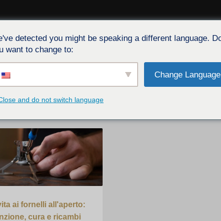
've detected you might be speaking a different language. D
A
SERVIZIO
EVENTI
CARTONE
BLOG
CONTATT
u want to change to:
Change Language
Close and do not switch language
ta ai fornelli all'aperto:
zione, cura e ricambi