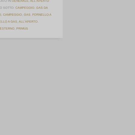
CATO IN
GENERALE
,
ALL'APERTO
O SOTTO:
CAMPEGGIO
,
GAS DA
O
,
CAMPEGGIO
,
GAS
,
FORNELLO A
ELLO A GAS
,
ALL'APERTO
,
 ESTERNO
,
PRIMUS