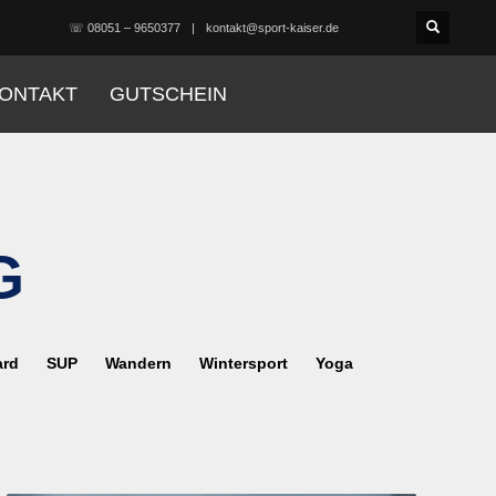
☏ 08051 – 9650377
kontakt@sport-kaiser.de
ONTAKT
GUTSCHEIN
G
ard
SUP
Wandern
Wintersport
Yoga