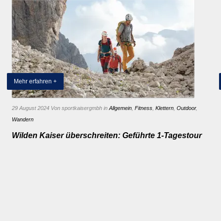
Mehr erfahren +
29 August 2024
Von sportkaisergmbh
in
Allgemein
,
Fitness
,
Klettern
,
Outdoor
,
Wandern
Wilden Kaiser überschreiten: Geführte 1-Tagestour