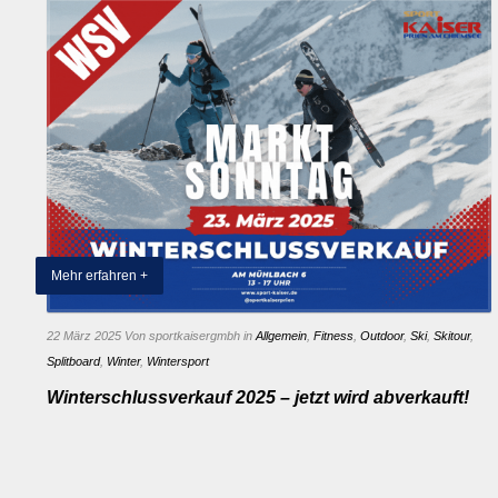
Mehr erfahren +
22 März 2025
Von sportkaisergmbh
in
Allgemein
,
Fitness
,
Outdoor
,
Ski
,
Skitour
,
Splitboard
,
Winter
,
Wintersport
Winterschlussverkauf 2025 – jetzt wird abverkauft!