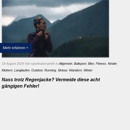
Mehr erfahren +
19 August 2024
Von sportkaisergmbh
in
Allgemein
,
Ballsport
,
Bike
,
Fitness
,
Kinder
,
Klettern
,
Langlaufen
,
Outdoor
,
Running
,
Skitour
,
Wandern
,
Winter
Nass trotz Regenjacke? Vermeide diese acht
gängigen Fehler!