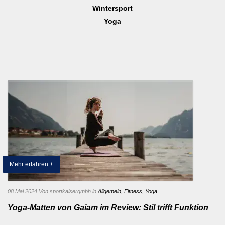
Wintersport
Yoga
Mehr erfahren +
08 Mai 2024
Von sportkaisergmbh
in
Allgemein
,
Fitness
,
Yoga
Yoga-Matten von Gaiam im Review: Stil trifft Funktion