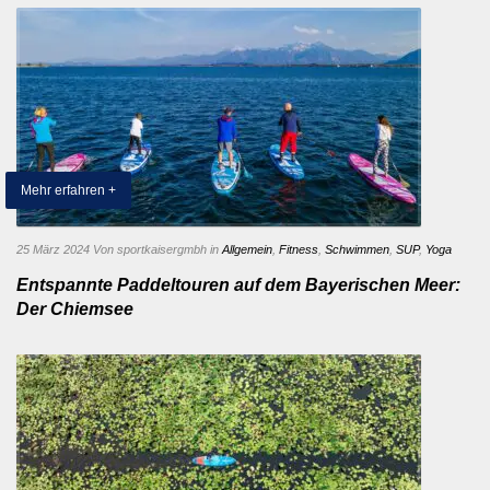
Mehr erfahren +
25 März 2024
Von sportkaisergmbh
in
Allgemein
,
Fitness
,
Schwimmen
,
SUP
,
Yoga
Entspannte Paddeltouren auf dem Bayerischen Meer:
Der Chiemsee