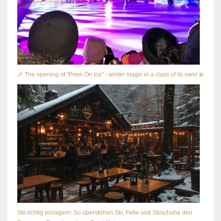
🎉 The opening of "Prien On Ice" - winter magic in a class of its own! ❄️
Ski richtig einlagern: So überstehen Ski, Felle und Skischuhe den