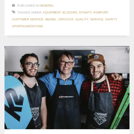
PUBLISHED IN
GENERAL
TAGGED UNDER:
EQUIPMENT
,
BLIZZARD
,
DYNAFIT
,
KOMFORT
,
CUSTOMER SERVICE
,
MEINDL
,
ORTOVOX
,
QUALITY
,
SERVICE
,
SAFETY
,
SPORTAUSRÜSTUNG