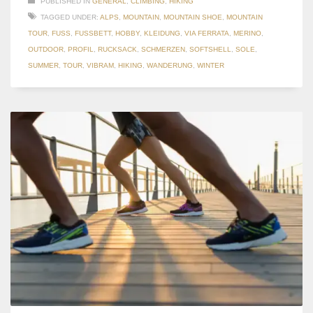
PUBLISHED IN
GENERAL
,
CLIMBING
,
HIKING
TAGGED UNDER:
ALPS
,
MOUNTAIN
,
MOUNTAIN SHOE
,
MOUNTAIN
TOUR
,
FUSS
,
FUSSBETT
,
HOBBY
,
KLEIDUNG
,
VIA FERRATA
,
MERINO
,
OUTDOOR
,
PROFIL
,
RUCKSACK
,
SCHMERZEN
,
SOFTSHELL
,
SOLE
,
SUMMER
,
TOUR
,
VIBRAM
,
HIKING
,
WANDERUNG
,
WINTER