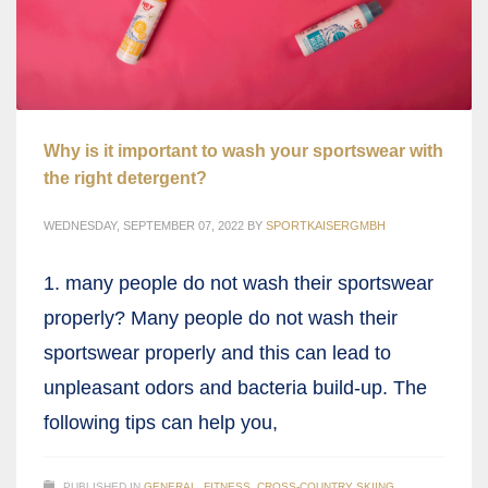
Why is it important to wash your sportswear with
the right detergent?
WEDNESDAY, SEPTEMBER 07, 2022
BY
SPORTKAISERGMBH
1. many people do not wash their sportswear
properly? Many people do not wash their
sportswear properly and this can lead to
unpleasant odors and bacteria build-up. The
following tips can help you,
PUBLISHED IN
GENERAL
,
FITNESS
,
CROSS-COUNTRY SKIING
,