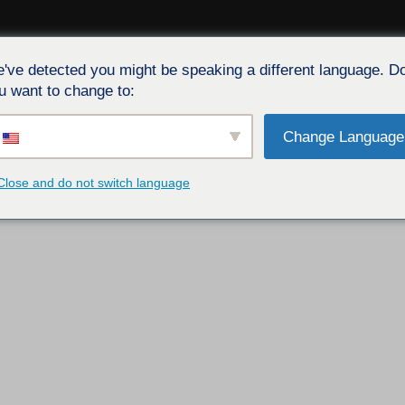
've detected you might be speaking a different language. D
A
SERVIZIO
EVENTI
CARTONE
BLOG
CONTATT
u want to change to:
Change Language
Close and do not switch language