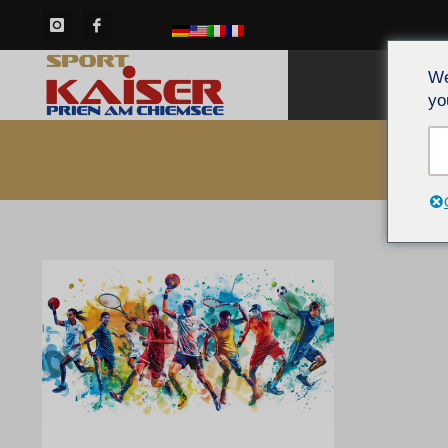
We
CAS
yo