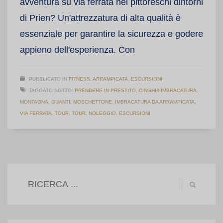
avventura su via ferrata nei pittoreschi dintorni
di Prien? Un'attrezzatura di alta qualità è
essenziale per garantire la sicurezza e godere
appieno dell'esperienza. Con
PUBBLICATO IN
FITNESS
,
ARRAMPICATA
,
ESCURSIONI
TAGGATO SOTTO:
PRENDERE IN PRESTITO
,
CINGHIA IMBRACATURA
,
MONTAGNA
,
GUANTI
,
MOSCHETTONE
,
IMBRACATURA DA ARRAMPICATA
,
VIA FERRATA
,
TOUR
,
TOUR
,
NOLEGGIO
,
ESCURSIONI