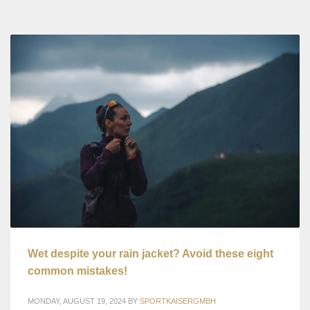
Wet despite your rain jacket? Avoid these eight
common mistakes!
MONDAY, AUGUST 19, 2024
BY
SPORTKAISERGMBH