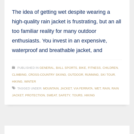
The idea of getting wet despite wearing a
high-quality rain jacket is frustrating, but an all
too familiar reality for many outdoor
enthusiasts. You invest in an expensive,
waterproof and breathable jacket, and
PUBLISHED IN
GENERAL
,
BALL SPORTS
,
BIKE
,
FITNESS
,
CHILDREN
,
CLIMBING
,
CROSS-COUNTRY SKIING
,
OUTDOOR
,
RUNNING
,
SKI TOUR
,
HIKING
,
WINTER
TAGGED UNDER:
MOUNTAIN
,
JACKET
,
VIA FERRATA
,
WET
,
RAIN
,
RAIN
JACKET
,
PROTECTION
,
SWEAT
,
SAFETY
,
TOURS
,
HIKING