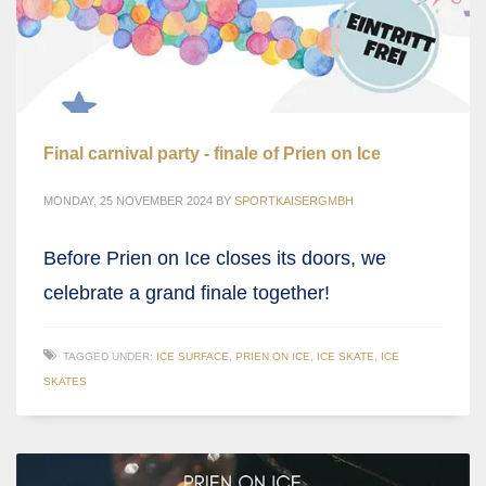
Final carnival party - finale of Prien on Ice
MONDAY, 25 NOVEMBER 2024
BY
SPORTKAISERGMBH
Before Prien on Ice closes its doors, we
celebrate a grand finale together!
TAGGED UNDER:
ICE SURFACE
,
PRIEN ON ICE
,
ICE SKATE
,
ICE
SKATES