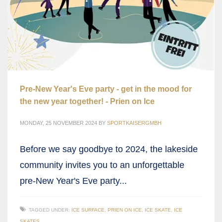
Pre-New Year's Eve party - get in the mood for
the new year together! - Prien on Ice
MONDAY, 25 NOVEMBER 2024
BY
SPORTKAISERGMBH
Before we say goodbye to 2024, the lakeside
community invites you to an unforgettable
pre-New Year's Eve party...
TAGGED UNDER:
ICE SURFACE
,
PRIEN ON ICE
,
ICE SKATE
,
ICE
SKATES