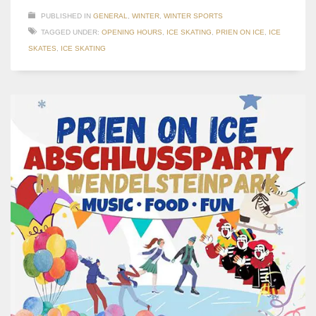
PUBLISHED IN
GENERAL
,
WINTER
,
WINTER SPORTS
TAGGED UNDER:
OPENING HOURS
,
ICE SKATING
,
PRIEN ON ICE
,
ICE
SKATES
,
ICE SKATING