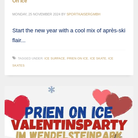
On Ice
MONDAY, 25 NOVEMBER 2024
BY
SPORTKAISERGMBH
Start the new year with a cool mix of après-ski
flair...
TAGGED UNDER:
ICE SURFACE
,
PRIEN ON ICE
,
ICE SKATE
,
ICE
SKATES