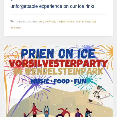
unforgettable experience on our ice rink!
TAGGED UNDER:
ICE SURFACE
,
PRIEN ON ICE
,
ICE SKATE
,
ICE
SKATES