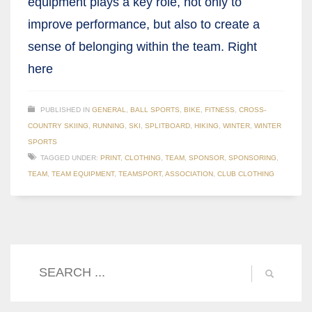
equipment plays a key role, not only to
improve performance, but also to create a
sense of belonging within the team. Right
here
PUBLISHED IN
GENERAL
,
BALL SPORTS
,
BIKE
,
FITNESS
,
CROSS-
COUNTRY SKIING
,
RUNNING
,
SKI
,
SPLITBOARD
,
HIKING
,
WINTER
,
WINTER
SPORTS
TAGGED UNDER:
PRINT
,
CLOTHING
,
TEAM
,
SPONSOR
,
SPONSORING
,
TEAM
,
TEAM EQUIPMENT
,
TEAMSPORT
,
ASSOCIATION
,
CLUB CLOTHING