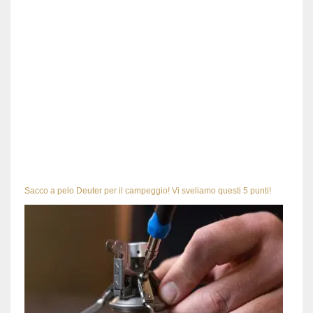
Sacco a pelo Deuter per il campeggio! Vi sveliamo questi 5 punti!