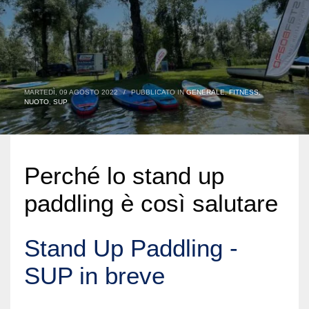
MARTEDÌ, 09 AGOSTO 2022
/
PUBBLICATO IN
GENERALE
,
FITNESS
,
NUOTO
,
SUP
Perché lo stand up
paddling è così salutare
Stand Up Paddling -
SUP in breve