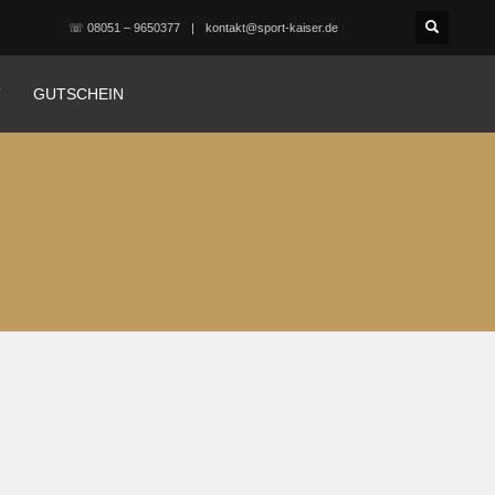
☏ 08051 – 9650377
kontakt@sport-kaiser.de
T
GUTSCHEIN